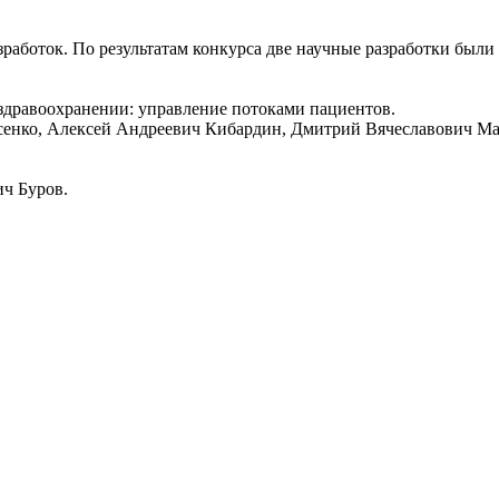
зработок. По результатам конкурса две научные разработки был
 здравоохранении: управление потоками пациентов.
сенко, Алексей Андреевич Кибардин, Дмитрий Вячеславович М
ч Буров.